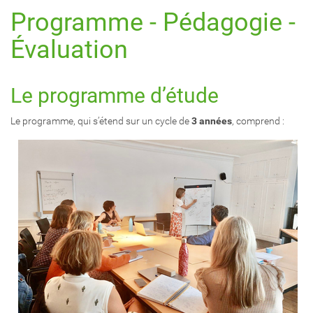
a
Programme - Pédagogie -
t
i
Évaluation
o
n
Le programme d’étude
Le programme, qui s’étend sur un cycle de
3 années
, comprend :