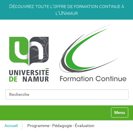
Découvrez toute l'offre de formation continue à
l'UNamur
Chercher par
Recherche avancée…
N
Toggle na
a
v
Accueil
Programme - Pédagogie - Évaluation
i
g