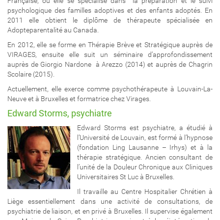
Française, où elle se spécialise dans la préparation et le suivi
psychologique des familles adoptives et des enfants adoptés. En
2011 elle obtient le diplôme de thérapeute spécialisée en
Adopteparentalité au Canada.
En 2012, elle se forme en Thérapie Brève et Stratégique auprès de
VIRAGES, ensuite elle suit un séminaire d’approfondissement
auprès de Giorgio Nardone à Arezzo (2014) et auprès de Chagrin
Scolaire (2015).
Actuellement, elle exerce comme psychothérapeute à Louvain-La-
Neuve et à Bruxelles et formatrice chez Virages.
Edward Storms, psychiatre
Edward Storms est psychiatre, a étudié à
l’Université de Louvain, est formé à l’hypnose
(fondation Ling Lausanne – Irhys) et à la
thérapie stratégique. Ancien consultant de
l’unité de la Douleur Chronique aux Cliniques
Universitaires St Luc à Bruxelles.
Il travaille au Centre Hospitalier Chrétien à
Liège essentiellement dans une activité de consultations, de
psychiatrie de liaison, et en privé à Bruxelles. Il supervise également