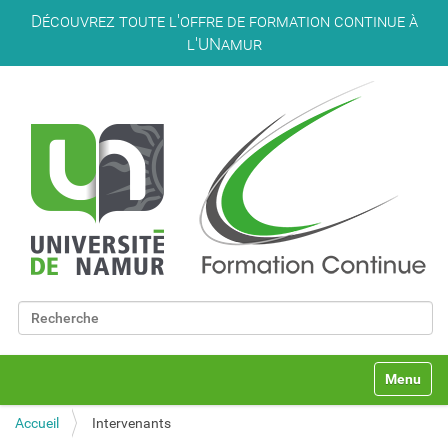
Découvrez toute l'offre de formation continue à
l'UNamur
Chercher par
Recherche avancée…
N
Toggle na
a
v
Accueil
Intervenants
i
g