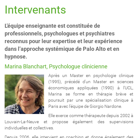
a
Intervenants
t
i
o
L'équipe enseignante est constituée de
n
professionnels, psychologues et psychiatres
reconnus pour leur expertise et leur expérience
dans l’approche systémique de Palo Alto et en
hypnose.
Marina Blanchart, Psychologue clinicienne
Après un Master en psychologie clinique
(1995), précédé d’un Master en sciences
économiques appliquées (1990) à l’UCL,
Marina se forme en thérapie brève et
poursuit par une spécialisation clinique à
Paris avec l’équipe de Giorgio Nardone.
Elle exerce comme thérapeute depuis 2002 à
Louvain-La-Neuve et propose également des supervisions
individuelles et collectives.
Depuis 2006, elle intervient en coaching et donne également des